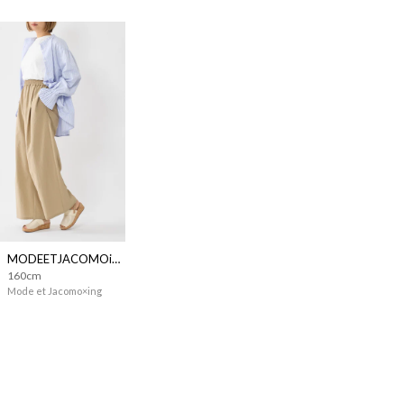
MODEETJACOMOingSTAFF
160cm
Mode et Jacomo×ing