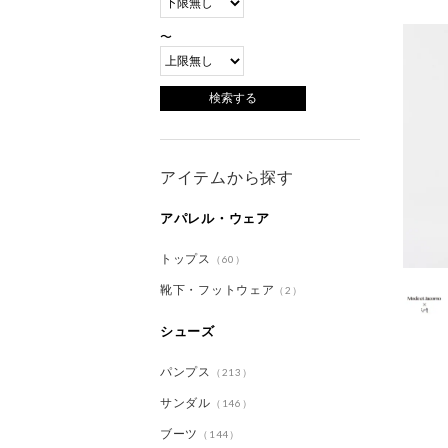
〜
アイテムから探す
アパレル・ウェア
トップス
（60）
靴下・フットウェア
（2）
シューズ
パンプス
（213）
サンダル
（146）
ブーツ
（144）