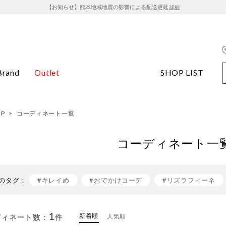
【お知らせ】熊本地域地震の影響による配送遅延
詳細
Brand
Outlet
SHOP LIST
OP
>
コーディネート一覧
コーディネート一
のタグ：
#キレイめ
#おでかけコーデ
#リズラフィーネ
#シンプルスタイル
#キレイめコーデ
#きれいめ
1
新着順
ディネート数：
件
人気順