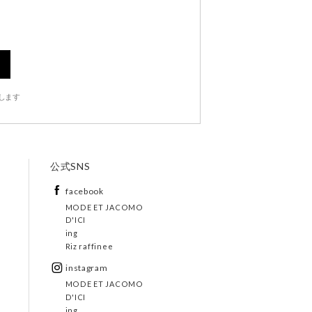
します
公式SNS
facebook
MODE ET JACOMO
D'ICI
ing
Riz raffinee
instagram
MODE ET JACOMO
D'ICI
ing