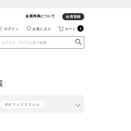
会員特典について
会員登録
ログイン
お気に入り
カート
0
覧
#オフィススタイル
#Riz raffinee
#ブラウス