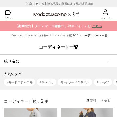
【お知らせ】熊本地域地震の影響による配送遅延
詳細
ブランド
ログイン
【期間限定】タイムセール開催中。
対象アイテムは
こちら
Mode et Jacomo × ing (モード・エ・ジャコモ) TOP
コーディネート一覧
コーディネート一覧
絞り込む
人気のタグ
#モードエジャコモ
#キレイめ
#レイヤードスタイル
#Tシャツ
2
新着順
コーディネート数：
件
人気順