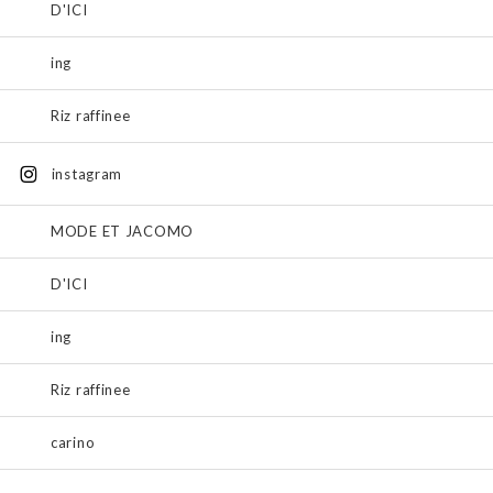
D'ICI
ing
Riz raffinee
instagram
MODE ET JACOMO
D'ICI
ing
Riz raffinee
carino