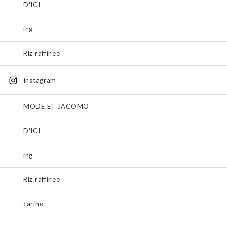
D'ICI
ing
Riz raffinee
instagram
MODE ET JACOMO
D'ICI
ing
Riz raffinee
carino