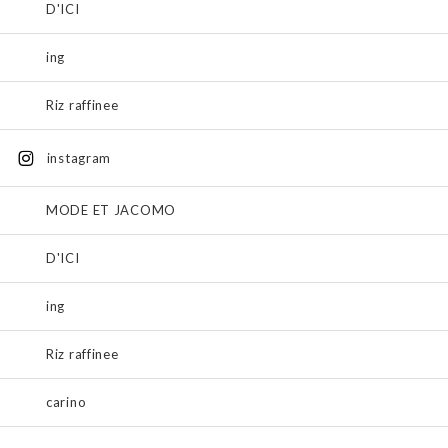
D'ICI
ing
Riz raffinee
instagram
MODE ET JACOMO
D'ICI
ing
Riz raffinee
carino