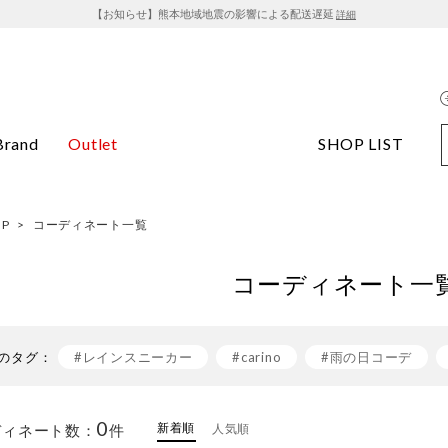
【お知らせ】熊本地域地震の影響による配送遅延
詳細
Brand
Outlet
SHOP LIST
OP
>
コーディネート一覧
コーディネート一
のタグ：
#レインスニーカー
#carino
#雨の日コーデ
#白スニーカー
#ワンピース×スニーカー
#イン
0
新着順
ディネート数：
件
人気順