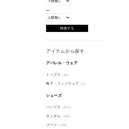
〜
アイテムから探す
アパレル・ウェア
トップス
（60）
靴下・フットウェア
（2）
シューズ
パンプス
（213）
サンダル
（146）
ブーツ
（144）