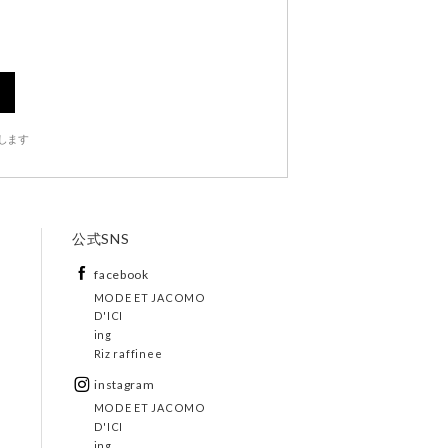
します
公式SNS
facebook
MODE ET JACOMO
D'ICI
ing
Riz raffinee
instagram
MODE ET JACOMO
D'ICI
ing