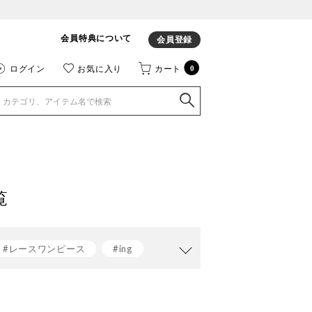
会員特典について
会員登録
ログイン
お気に入り
カート
0
覧
#レースワンピース
#ing
グ
#レインシューズ