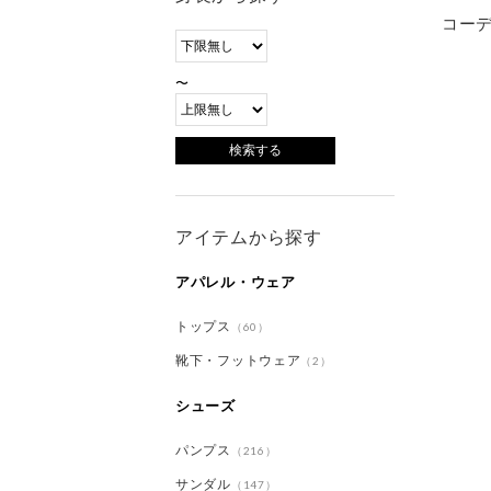
コー
〜
アイテムから探す
アパレル・ウェア
トップス
（60）
靴下・フットウェア
（2）
シューズ
パンプス
（216）
サンダル
（147）