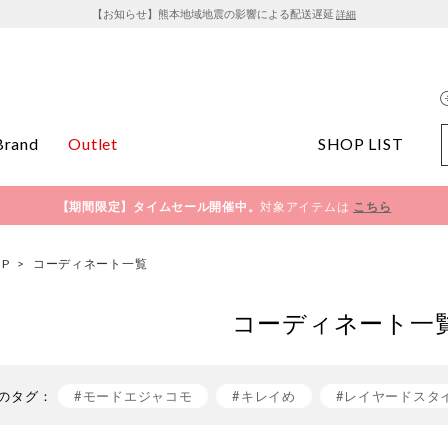
【お知らせ】熊本地域地震の影響による配送遅延
詳細
Brand
Outlet
SHOP LIST
【期間限定】タイムセール開催中。
対象アイテムは
こちら
OP
>
コーディネート一覧
コーディネート一
のタグ：
#モードエジャコモ
#キレイめ
#レイヤードスタ
#きれいめカジュアル
#おでかけコーデ
#mode e