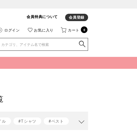
会員特典について
会員登録
ログイン
お気に入り
カート
0
覧
イル
#Tシャツ
#ベスト
t jacomo
#ベストコーデ