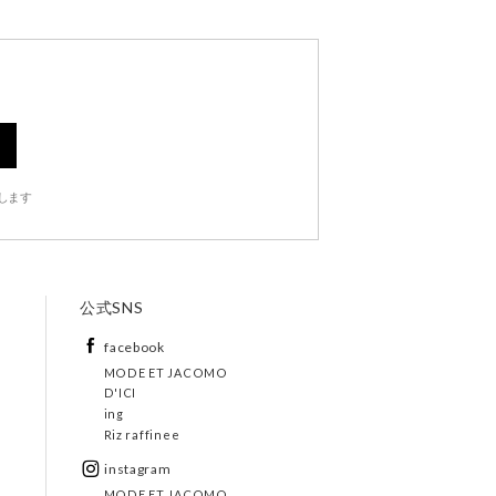
します
公式SNS
facebook
MODE ET JACOMO
D'ICI
ing
Riz raffinee
instagram
MODE ET JACOMO