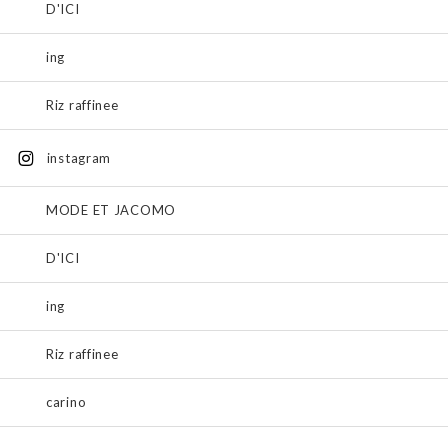
D'ICI
ing
Riz raffinee
instagram
MODE ET JACOMO
D'ICI
ing
Riz raffinee
carino