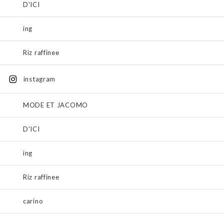
D'ICI
ing
Riz raffinee
instagram
MODE ET JACOMO
D'ICI
ing
Riz raffinee
carino