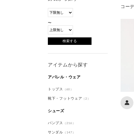
コー
〜
アイテムから探す
アパレル・ウェア
トップス
（60）
靴下・フットウェア
（2）
シューズ
パンプス
（216）
サンダル
（147）