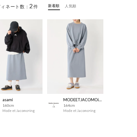
2
新着順
ディネート数：
件
人気順
asami
MODEETJACOMOingSTAFF
160cm
164cm
Mode et Jacomo×ing
Mode et Jacomo×ing