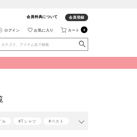
会員特典について
会員登録
ログイン
お気に入り
カート
0
覧
イル
#Tシャツ
#ベスト
t jacomo
#ベストコーデ