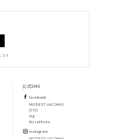
します
公式SNS
facebook
MODE ET JACOMO
D'ICI
ing
Riz raffinee
instagram
MODE ET JACOMO