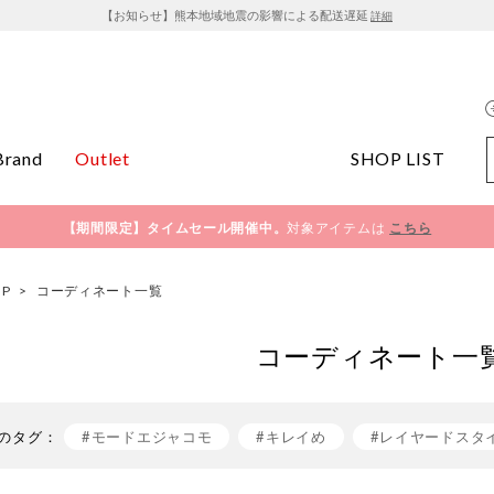
【お知らせ】熊本地域地震の影響による配送遅延
詳細
Brand
Outlet
SHOP LIST
【期間限定】タイムセール開催中。
対象アイテムは
こちら
OP
>
コーディネート一覧
コーディネート一
のタグ：
#モードエジャコモ
#キレイめ
#レイヤードスタ
#きれいめカジュアル
#おでかけコーデ
#mode e