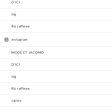
D'ICI
ing
Riz raffinee
instagram
MODE ET JACOMO
D'ICI
ing
Riz raffinee
carino