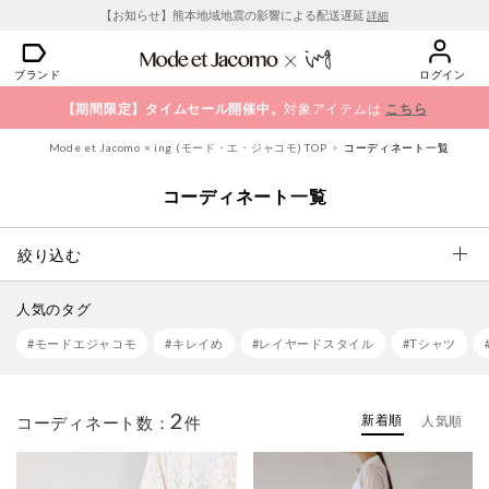
【お知らせ】熊本地域地震の影響による配送遅延
詳細
ブランド
ログイン
【期間限定】タイムセール開催中。
対象アイテムは
こちら
Mode et Jacomo × ing (モード・エ・ジャコモ) TOP
コーディネート一覧
コーディネート一覧
絞り込む
人気のタグ
#モードエジャコモ
#キレイめ
#レイヤードスタイル
#Tシャツ
2
新着順
コーディネート数：
件
人気順