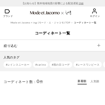
【お知らせ】熊本地域地震の影響による配送遅延
詳細
ブランド
ログイン
Mode et Jacomo × ing (モード・エ・ジャコモ) TOP
コーディネート一覧
コーディネート一覧
絞り込む
人気のタグ
#レインスニーカー
#carino
#雨の日コーデ
#レースワンピース
0
新着順
コーディネート数：
件
人気順