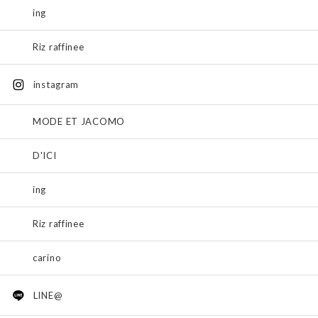
ing
Riz raffinee
instagram
MODE ET JACOMO
D'ICI
ing
Riz raffinee
carino
LINE@