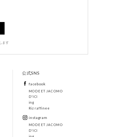
します
公式SNS
facebook
MODE ET JACOMO
D'ICI
ing
Riz raffinee
instagram
MODE ET JACOMO
D'ICI
ing