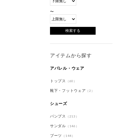
〜
アイテムから探す
アパレル・ウェア
トップス
（60）
靴下・フットウェア
（2）
シューズ
パンプス
（213）
サンダル
（146）
ブーツ
（144）