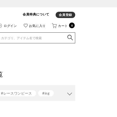
会員特典について
会員登録
ログイン
お気に入り
カート
0
覧
#レースワンピース
#ing
グ
#レインシューズ