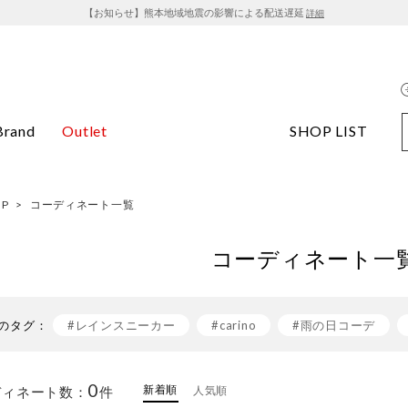
【お知らせ】熊本地域地震の影響による配送遅延
詳細
Brand
Outlet
SHOP LIST
OP
>
コーディネート一覧
コーディネート一
のタグ：
#レインスニーカー
#carino
#雨の日コーデ
#白スニーカー
#ワンピース×スニーカー
#イン
0
新着順
ディネート数：
件
人気順