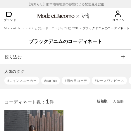
【お知らせ】熊本地域地震の影響による配送遅延
詳細
ブランド
ログイン
Mode et Jacomo × ing (モード・エ・ジャコモ) TOP
ブラックデニムのコーディネート
ブラックデニムのコーディネート
絞り込む
人気のタグ
#レインスニーカー
#carino
#雨の日コーデ
#レースワンピース
1
新着順
コーディネート数：
件
人気順