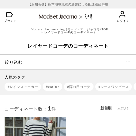
【お知らせ】熊本地域地震の影響による配送遅延
詳細
ブランド
ログイン
Mode et Jacomo × ing (モード・エ・ジャコモ) TOP
レイヤードコーデのコーディネート
レイヤードコーデのコーディネート
絞り込む
人気のタグ
#レインスニーカー
#carino
#雨の日コーデ
#レースワンピース
1
新着順
コーディネート数：
件
人気順