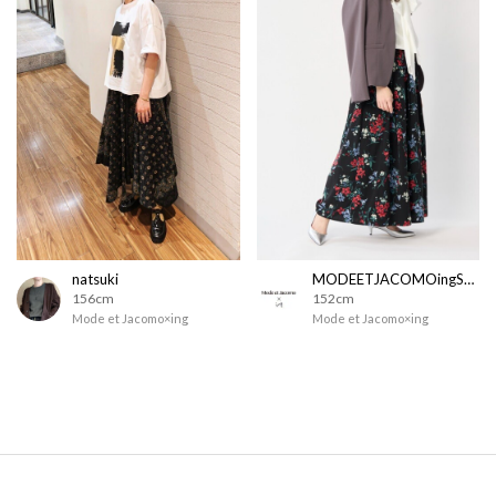
natsuki
MODEETJACOMOingSTAFF
156cm
152cm
Mode et Jacomo×ing
Mode et Jacomo×ing