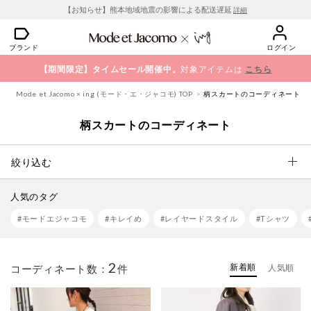
【お知らせ】熊本地域地震の影響による配送遅延
詳細
ブランド
ログイン
【期間限定】タイムセール開催中。
対象アイテムは
こちら
Mode et Jacomo × ing (モード・エ・ジャコモ) TOP
柄スカートのコーディネート
柄スカートのコーディネート
絞り込む
人気のタグ
#モードエジャコモ
#キレイめ
#レイヤードスタイル
#Tシャツ
2
新着順
コーディネート数：
件
人気順