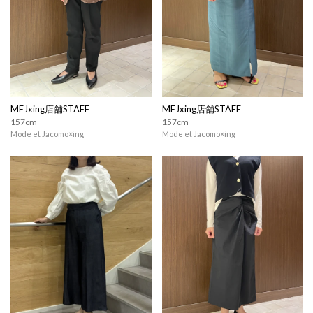
MEJxing店舗STAFF
MEJxing店舗STAFF
157cm
157cm
Mode et Jacomo×ing
Mode et Jacomo×ing