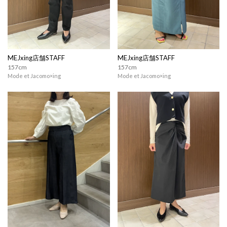
MEJxing店舗STAFF
MEJxing店舗STAFF
157cm
157cm
Mode et Jacomo×ing
Mode et Jacomo×ing