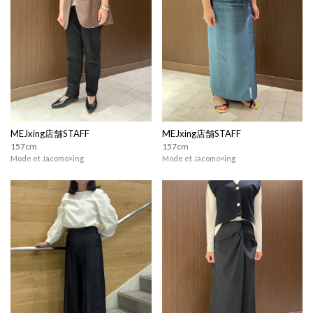
MEJxing店舗STAFF
MEJxing店舗STAFF
157cm
157cm
Mode et Jacomo×ing
Mode et Jacomo×ing