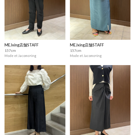
MEJxing店舗STAFF
MEJxing店舗STAFF
157cm
157cm
Mode et Jacomo×ing
Mode et Jacomo×ing