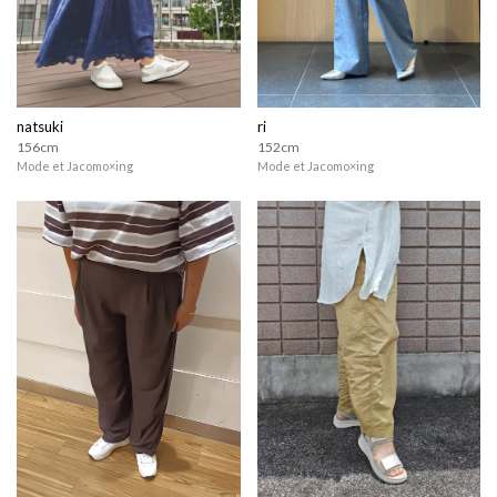
natsuki
ri
156cm
152cm
Mode et Jacomo×ing
Mode et Jacomo×ing