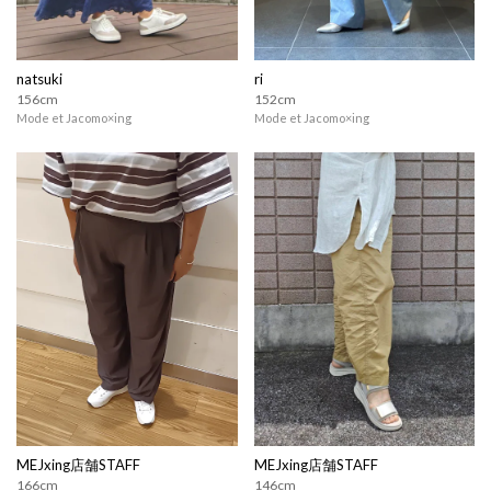
natsuki
ri
156cm
152cm
Mode et Jacomo×ing
Mode et Jacomo×ing
MEJxing店舗STAFF
MEJxing店舗STAFF
166cm
146cm