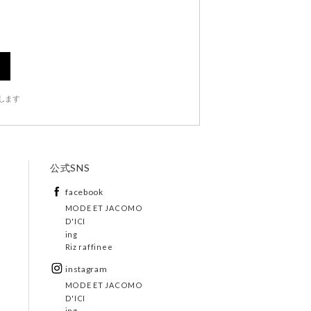
します
公式SNS
facebook
MODE ET JACOMO
D'ICI
ing
Riz raffinee
instagram
MODE ET JACOMO
D'ICI
ing