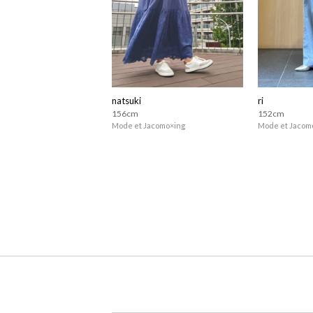
natsuki
ri
156cm
152cm
Mode et Jacomo×ing
Mode et Jacom