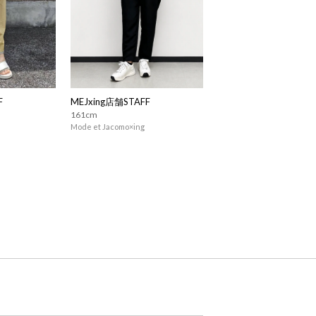
F
MEJxing店舗STAFF
161cm
Mode et Jacomo×ing