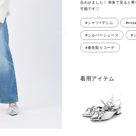
合わせました！ 単体で見ると
可能です♡
#シャツ×デニム
#noy
#シルバーシューズ
#
#春先取りコーデ
着用アイテム