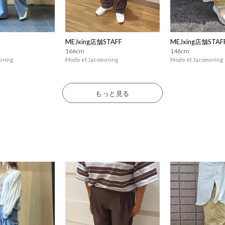
MEJxing店舗STAFF
MEJxing店舗STAF
166cm
146cm
o×ing
Mode et Jacomo×ing
Mode et Jacomo×ing
もっと見る