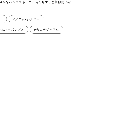
華やかなパンプスもデニム合わせすると普段使いが
au
#デニム×シルバー
シルバーパンプス
#大人カジュアル