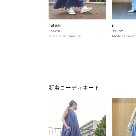
natsuki
ri
156cm
152cm
Mode et Jacomo×ing
Mode et Jacom
新着コーディネート