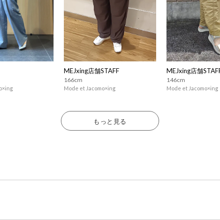
MEJxing店舗STAFF
MEJxing店舗STAF
166cm
146cm
o×ing
Mode et Jacomo×ing
Mode et Jacomo×ing
もっと見る