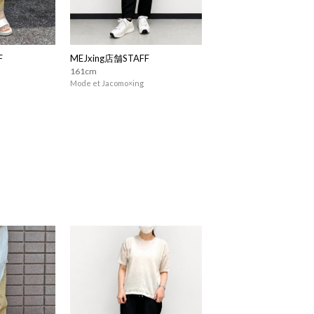
F
MEJxing店舗STAFF
161cm
Mode et Jacomo×ing