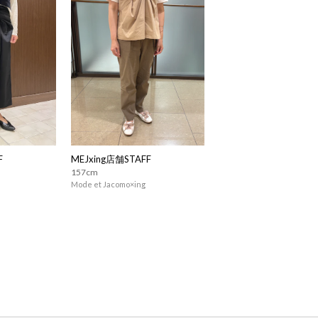
F
MEJxing店舗STAFF
157cm
Mode et Jacomo×ing