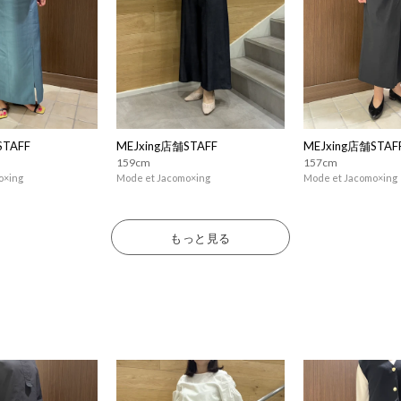
STAFF
MEJxing店舗STAFF
MEJxing店舗STAF
159cm
157cm
o×ing
Mode et Jacomo×ing
Mode et Jacomo×ing
もっと見る