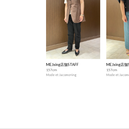
MEJxing店舗STAFF
MEJxing店舗
157cm
157cm
Mode et Jacomo×ing
Mode et Jacom