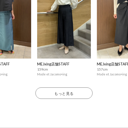
STAFF
MEJxing店舗STAFF
MEJxing店舗STAF
159cm
157cm
o×ing
Mode et Jacomo×ing
Mode et Jacomo×ing
もっと見る