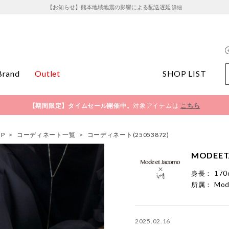
【お知らせ】熊本地域地震の影響による配送遅延
詳細
Brand
Outlet
SHOP LIST
【期間限定】タイムセール開催中。
対象アイテムは
こちら
OP
>
コーディネート一覧
>
コーディネート(25053872)
MODEET
身長：
170
所属：
Mod
2025.02.16