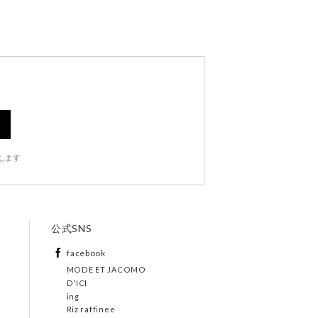
します
公式SNS
facebook
MODE ET JACOMO
D'ICI
ing
Riz raffinee