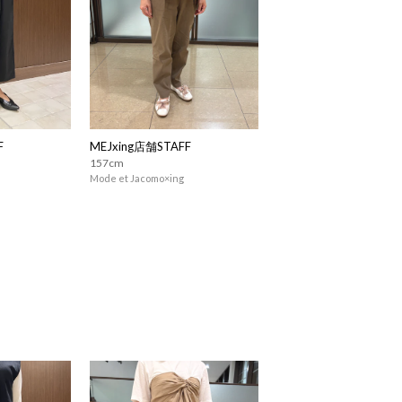
F
MEJxing店舗STAFF
157cm
Mode et Jacomo×ing