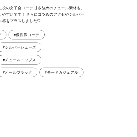
主役の女子会コーデ 甘さ強めのチュール素材も、
しやすいです！ さらにゴツめのアクセやシルバー
れ感をプラスしました♡
デ
#個性派コーデ
#シルバーシューズ
#チュールトップス
#オールブラック
#モードカジュアル