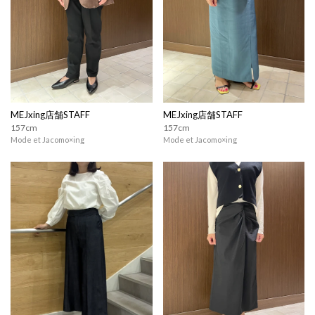
MEJxing店舗STAFF
MEJxing店舗STAFF
157cm
157cm
Mode et Jacomo×ing
Mode et Jacomo×ing