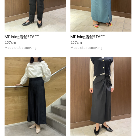
MEJxing店舗STAFF
MEJxing店舗STAFF
157cm
157cm
Mode et Jacomo×ing
Mode et Jacomo×ing