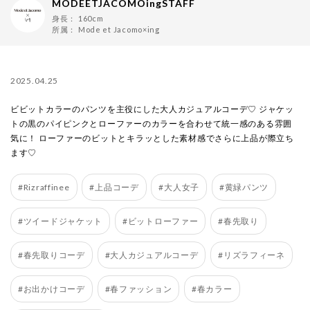
MODEETJACOMOingSTAFF
身長：
160cm
所属：
Mode et Jacomo×ing
2025.04.25
ビビットカラーのパンツを主役にした大人カジュアルコーデ♡ ジャケッ
トの黒のパイピンクとローファーのカラーを合わせて統一感のある雰囲
気に！ ローファーのビットとキラッとした素材感でさらに上品が際立ち
ます♡
#Rizraffinee
#上品コーデ
#大人女子
#黄緑パンツ
#ツイードジャケット
#ビットローファー
#春先取り
#春先取りコーデ
#大人カジュアルコーデ
#リズラフィーネ
#お出かけコーデ
#春ファッション
#春カラー