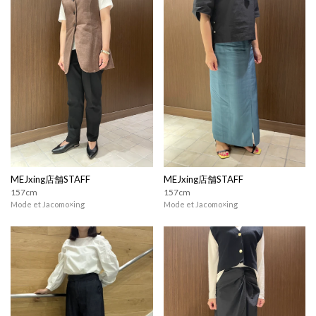
MEJxing店舗STAFF
MEJxing店舗STAFF
157cm
157cm
Mode et Jacomo×ing
Mode et Jacomo×ing