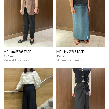
MEJxing店舗STAFF
MEJxing店舗STAFF
157cm
157cm
Mode et Jacomo×ing
Mode et Jacomo×ing