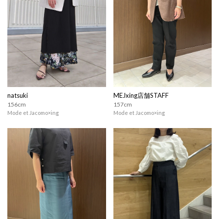
natsuki
MEJxing店舗STAFF
156cm
157cm
Mode et Jacomo×ing
Mode et Jacomo×ing