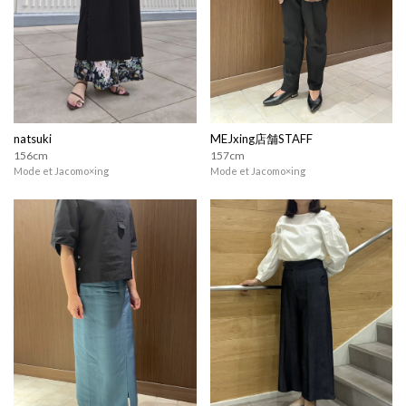
natsuki
MEJxing店舗STAFF
156cm
157cm
Mode et Jacomo×ing
Mode et Jacomo×ing