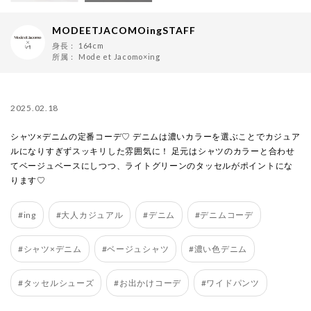
MODEETJACOMOingSTAFF
身長：
164cm
所属：
Mode et Jacomo×ing
2025.02.18
シャツ×デニムの定番コーデ♡ デニムは濃いカラーを選ぶことでカジュア
ルになりすぎずスッキリした雰囲気に！ 足元はシャツのカラーと合わせ
てベージュベースにしつつ、ライトグリーンのタッセルがポイントにな
ります♡
#ing
#大人カジュアル
#デニム
#デニムコーデ
#シャツ×デニム
#ベージュシャツ
#濃い色デニム
#タッセルシューズ
#お出かけコーデ
#ワイドパンツ