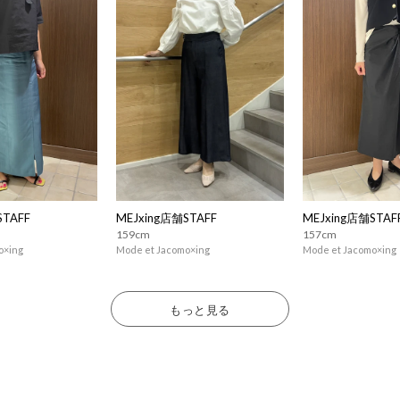
STAFF
MEJxing店舗STAFF
MEJxing店舗STAF
159cm
157cm
o×ing
Mode et Jacomo×ing
Mode et Jacomo×ing
もっと見る