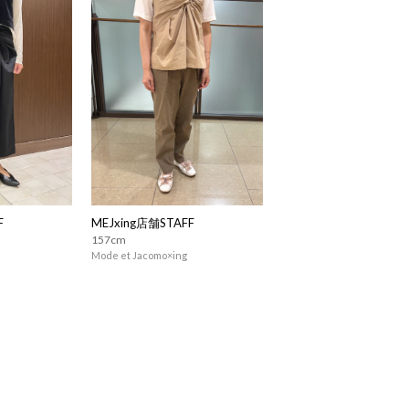
F
MEJxing店舗STAFF
157cm
Mode et Jacomo×ing