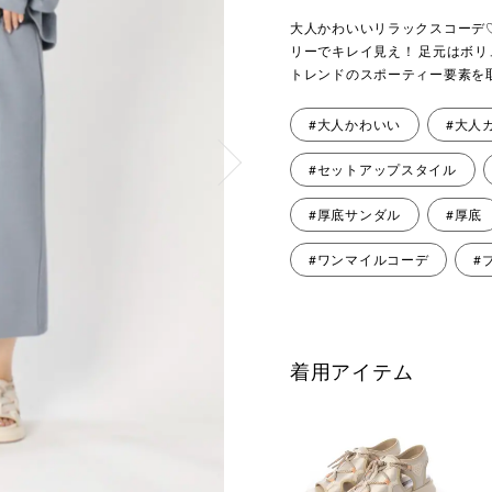
大人かわいいリラックスコーデ
リーでキレイ見え！ 足元はボ
トレンドのスポーティー要素を
#大人かわいい
#大人
#セットアップスタイル
#厚底サンダル
#厚底
#ワンマイルコーデ
#
着用アイテム