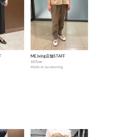
F
MEJxing店舗STAFF
157cm
Mode et Jacomo×ing