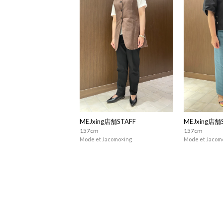
MEJxing店舗STAFF
MEJxing店舗
157cm
157cm
Mode et Jacomo×ing
Mode et Jacom