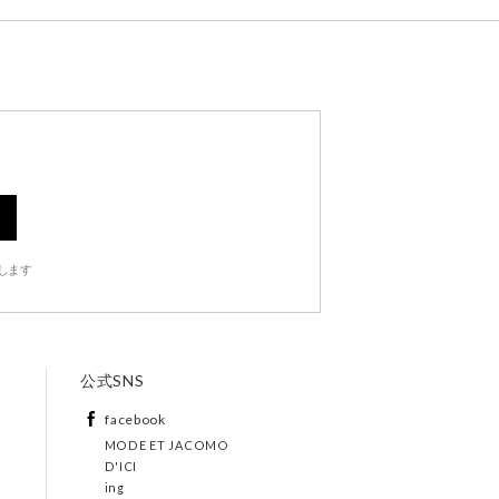
します
公式SNS
facebook
MODE ET JACOMO
D'ICI
ing