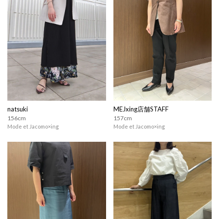
natsuki
MEJxing店舗STAFF
156cm
157cm
Mode et Jacomo×ing
Mode et Jacomo×ing