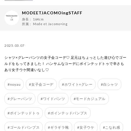
MODEETJACOMOingSTAFF
身長：
164cm
所属：
Mode et Jacomo×ing
2025.03.07
シャツ×グレーパンツの女子会コーデ♡ 足元はちょっとした遊び心でゴー
ルドをもってきました！ ハンサムなコーデにポインテッドトゥで辛さも
あり女子ウケ間違いなし♡
#noyau
#女子会コーデ
#ホワイト×グレー
#白シャツ
#グレーパンツ
#ワイドパンツ
#モードカジュアル
#ポインテッドトゥ
#ポインテッドパンプス
#ゴールドパンプス
#ギラギラ靴
#女子ウケ
#こなれ感