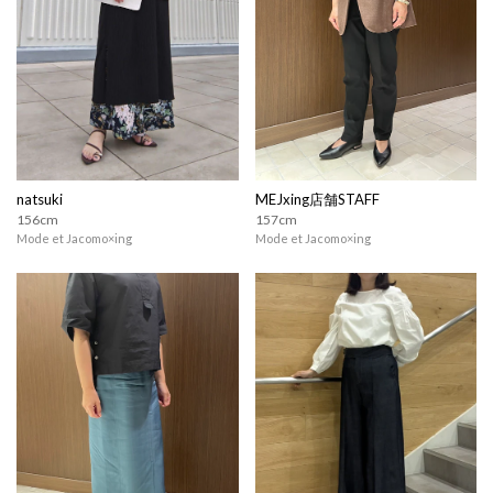
natsuki
MEJxing店舗STAFF
156cm
157cm
Mode et Jacomo×ing
Mode et Jacomo×ing