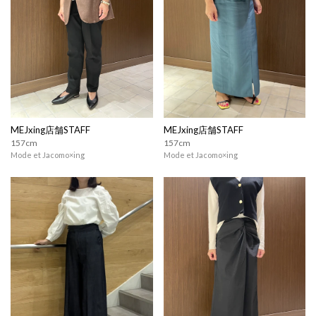
MEJxing店舗STAFF
MEJxing店舗STAFF
157cm
157cm
Mode et Jacomo×ing
Mode et Jacomo×ing