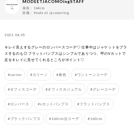
MODEETJACOMOingSTAFF
身長：
164cm
所属：
Mode et Jacomo×ing
2025.04.05
キレイ見えするグレーのロンパースコーデ♡ 仕事中はジャケットをプラ
スするのも◎ フラットパンプスはシンプルでありつつ、甲のVカットで
足をキレイに見せてくれるところがポイント♡
#carino
#カリーノ
#春色
#ワントーンコーデ
#オフィスコーデ
#オフィスカジュアル
#グレーコーデ
#ロンパース
#vカットパンプス
#フラットパンプス
#ブラックパンプス
#160cm台コーデ
#160cm