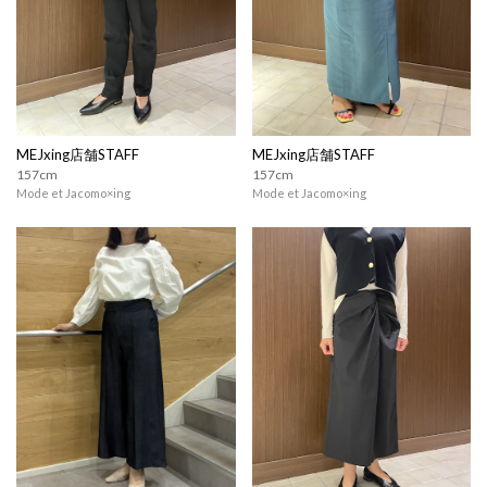
MEJxing店舗STAFF
MEJxing店舗STAFF
157cm
157cm
Mode et Jacomo×ing
Mode et Jacomo×ing