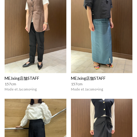
MEJxing店舗STAFF
MEJxing店舗STAFF
157cm
157cm
Mode et Jacomo×ing
Mode et Jacomo×ing