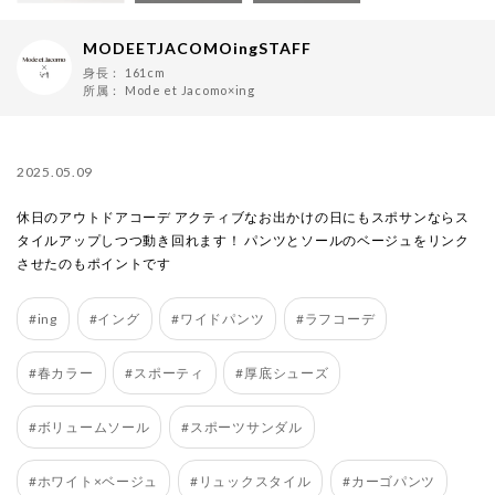
MODEETJACOMOingSTAFF
身長：
161cm
所属：
Mode et Jacomo×ing
2025.05.09
休日のアウトドアコーデ アクティブなお出かけの日にもスポサンならス
タイルアップしつつ動き回れます！ パンツとソールのベージュをリンク
させたのもポイントです
#ing
#イング
#ワイドパンツ
#ラフコーデ
#春カラー
#スポーティ
#厚底シューズ
#ボリュームソール
#スポーツサンダル
#ホワイト×ベージュ
#リュックスタイル
#カーゴパンツ