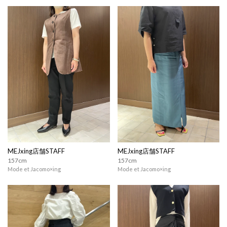
MEJxing店舗STAFF
MEJxing店舗STAFF
157cm
157cm
Mode et Jacomo×ing
Mode et Jacomo×ing