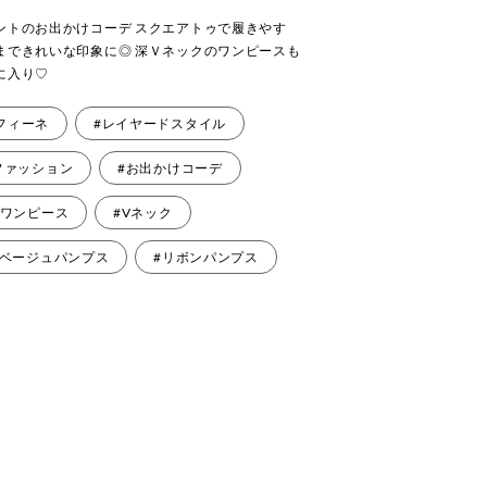
ントのお出かけコーデ スクエアトゥで履きやす
まできれいな印象に◎ 深Ｖネックのワンピースも
に入り♡
フィーネ
#レイヤードスタイル
ファッション
#お出かけコーデ
クワンピース
#Vネック
#ベージュパンプス
#リボンパンプス