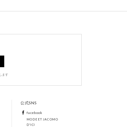
します
公式SNS
facebook
MODE ET JACOMO
D'ICI