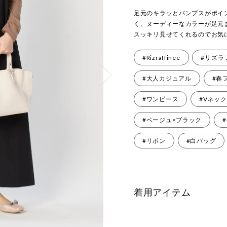
足元のキラッとパンプスがポイ
く、ヌーディーなカラーが足元
スッキリ見せてくれるのでお気
#Rizraffinee
#リズラ
#大人カジュアル
#春
#ワンピース
#Vネッ
#ベージュ×ブラック
#リボン
#白バッグ
着用アイテム