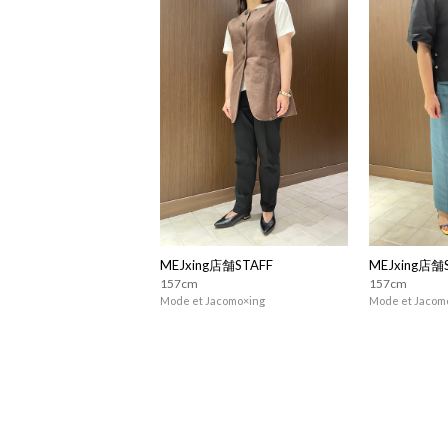
MEJxing店舗STAFF
MEJxing店舗
157cm
157cm
Mode et Jacomo×ing
Mode et Jacom