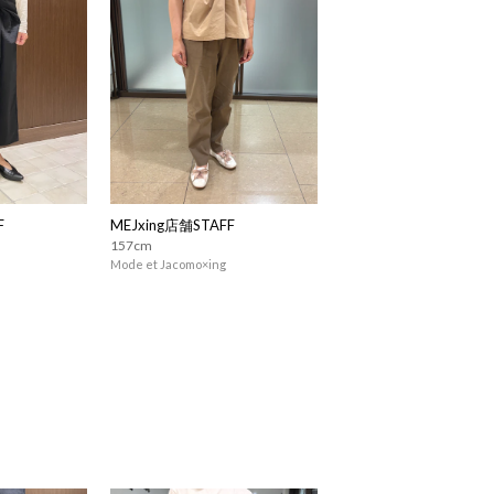
F
MEJxing店舗STAFF
157cm
Mode et Jacomo×ing