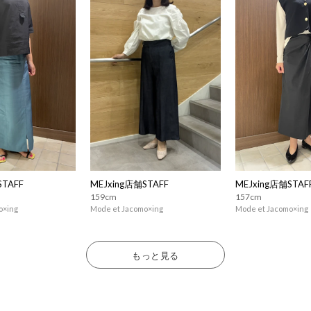
STAFF
MEJxing店舗STAFF
MEJxing店舗STAF
159cm
157cm
o×ing
Mode et Jacomo×ing
Mode et Jacomo×ing
もっと見る