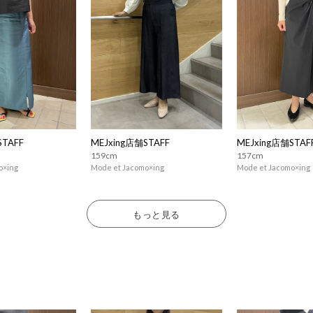
STAFF
MEJxing店舗STAFF
MEJxing店舗STAF
159cm
157cm
o×ing
Mode et Jacomo×ing
Mode et Jacomo×ing
もっと見る