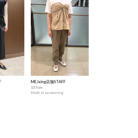
F
MEJxing店舗STAFF
157cm
Mode et Jacomo×ing