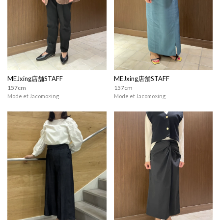
MEJxing店舗STAFF
MEJxing店舗STAFF
157cm
157cm
Mode et Jacomo×ing
Mode et Jacomo×ing