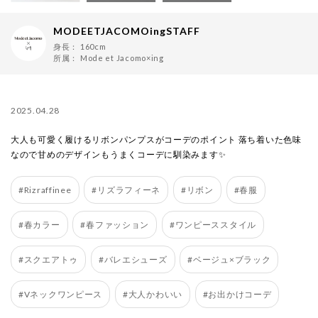
MODEETJACOMOingSTAFF
身長：
160cm
所属：
Mode et Jacomo×ing
2025.04.28
大人も可愛く履けるリボンパンプスがコーデのポイント 落ち着いた色味
なので甘めのデザインもうまくコーデに馴染みます✨
#Rizraffinee
#リズラフィーネ
#リボン
#春服
#春カラー
#春ファッション
#ワンピーススタイル
#スクエアトゥ
#バレエシューズ
#ベージュ×ブラック
#Vネックワンピース
#大人かわいい
#お出かけコーデ