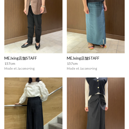
MEJxing店舗STAFF
MEJxing店舗STAFF
157cm
157cm
Mode et Jacomo×ing
Mode et Jacomo×ing