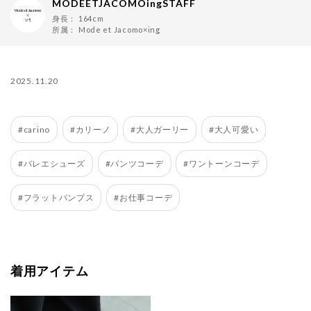
MODEETJACOMOingSTAFF
身長：
164cm
所属：
Mode et Jacomo×ing
2025.11.20
#carino
#カリーノ
#大人ガーリー
#大人可愛い
#バレエシューズ
#パンツコーデ
#ワントーンコーデ
#フラットパンプス
#お仕事コーデ
着用アイテム