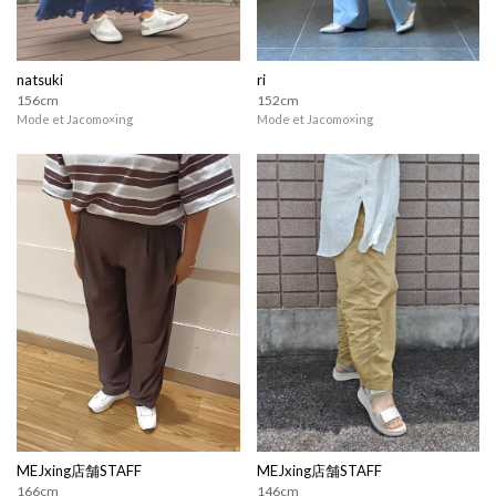
natsuki
ri
156cm
152cm
Mode et Jacomo×ing
Mode et Jacomo×ing
MEJxing店舗STAFF
MEJxing店舗STAFF
166cm
146cm