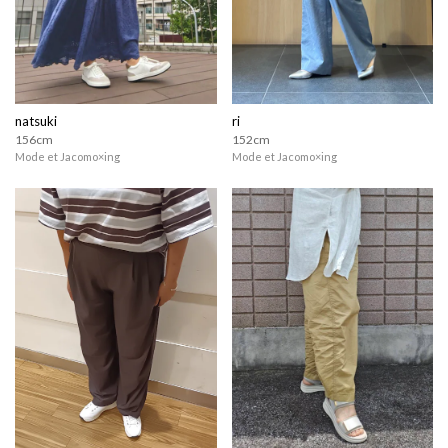
natsuki
ri
156cm
152cm
Mode et Jacomo×ing
Mode et Jacomo×ing