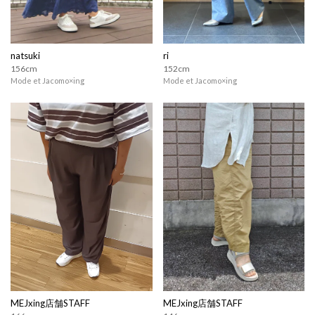
natsuki
ri
156cm
152cm
Mode et Jacomo×ing
Mode et Jacomo×ing
MEJxing店舗STAFF
MEJxing店舗STAFF