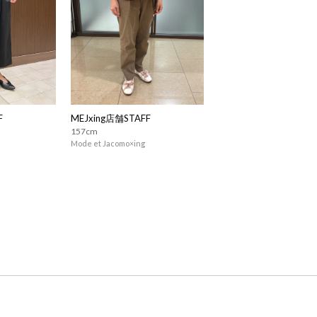
F
MEJxing店舗STAFF
157cm
Mode et Jacomo×ing