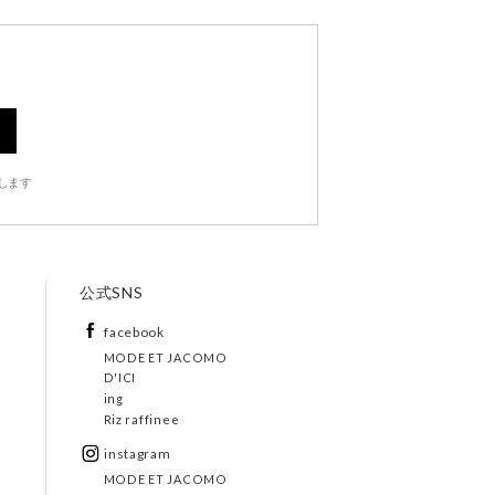
します
公式SNS
facebook
MODE ET JACOMO
D'ICI
ing
Riz raffinee
instagram
MODE ET JACOMO