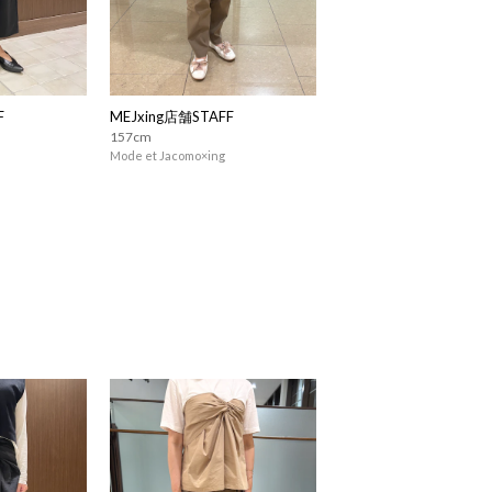
F
MEJxing店舗STAFF
157cm
Mode et Jacomo×ing