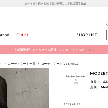
【お知らせ】熊本地域地震の影響による配送遅延
詳細
Brand
Outlet
SHOP LIST
【期間限定】タイムセール開催中。
対象アイテムは
こちら
OP
>
コーディネート一覧
>
コーディネート(25676811)
MODEET
身長：
163
所属：
Mod
2025.09.25