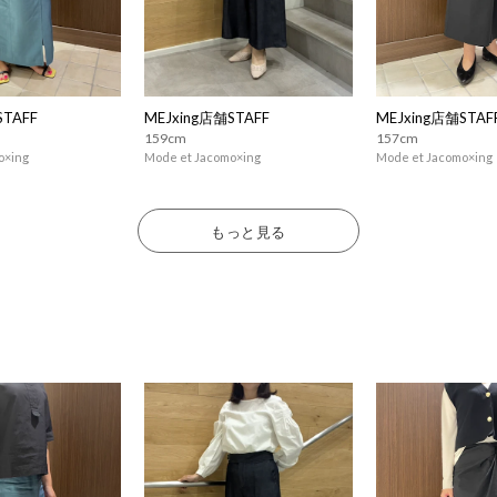
STAFF
MEJxing店舗STAFF
MEJxing店舗STAF
159cm
157cm
o×ing
Mode et Jacomo×ing
Mode et Jacomo×ing
もっと見る