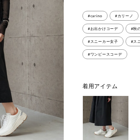
#carino
#カリーノ
#お出かけコーデ
#秋
#スニーカー女子
#ス
#ワンピースコーデ
着用アイテム