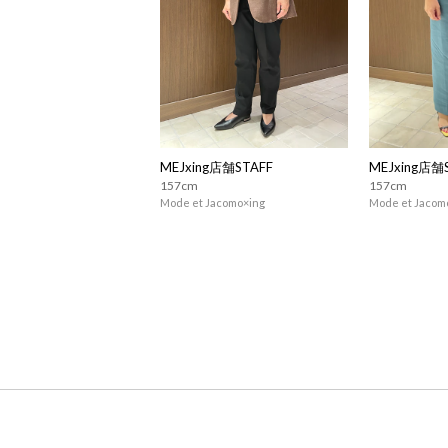
MEJxing店舗STAFF
MEJxing店舗
157cm
157cm
Mode et Jacomo×ing
Mode et Jacom