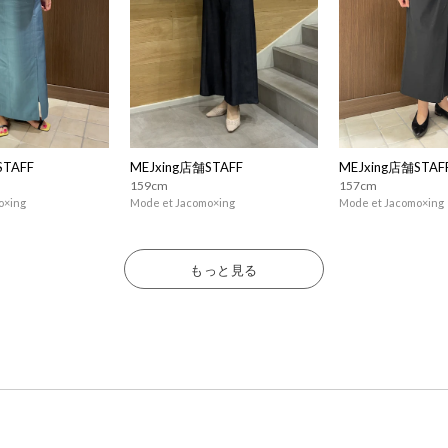
STAFF
MEJxing店舗STAFF
MEJxing店舗STAF
159cm
157cm
o×ing
Mode et Jacomo×ing
Mode et Jacomo×ing
もっと見る