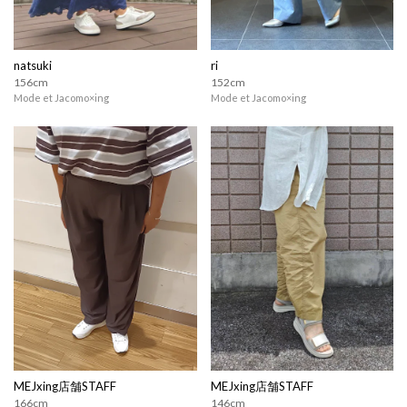
natsuki
ri
156cm
152cm
Mode et Jacomo×ing
Mode et Jacomo×ing
MEJxing店舗STAFF
MEJxing店舗STAFF
166cm
146cm