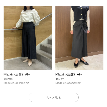
MEJxing店舗STAFF
MEJxing店舗STAFF
159cm
157cm
Mode et Jacomo×ing
Mode et Jacomo×ing
もっと見る