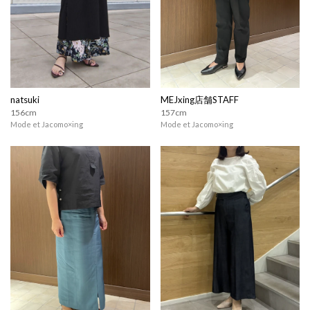
natsuki
MEJxing店舗STAFF
156cm
157cm
Mode et Jacomo×ing
Mode et Jacomo×ing