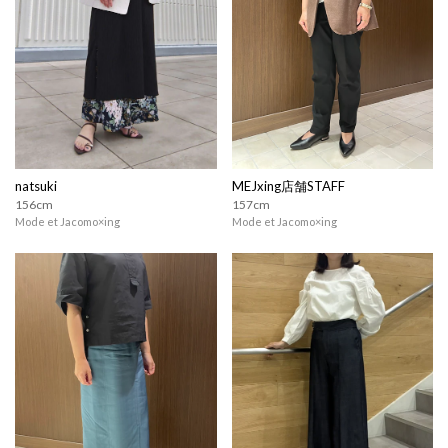
natsuki
MEJxing店舗STAFF
156cm
157cm
Mode et Jacomo×ing
Mode et Jacomo×ing