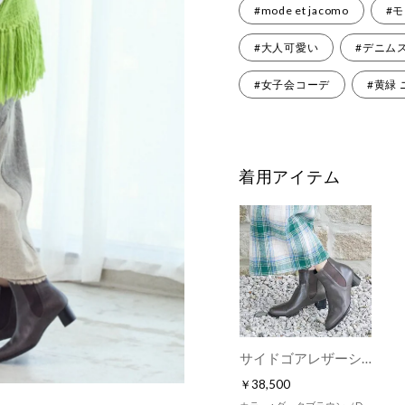
#mode et jacomo
#
#大人可愛い
#デニム
#女子会コーデ
#黄緑
着用アイテム
サイドゴアレザーショートブーツ （ダークブラウン）
￥38,500