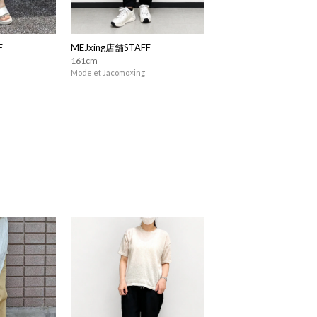
F
MEJxing店舗STAFF
161cm
Mode et Jacomo×ing