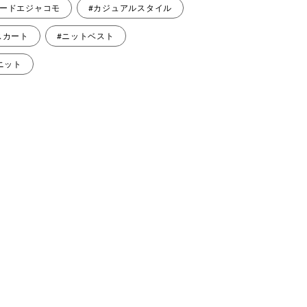
モードエジャコモ
#カジュアルスタイル
スカート
#ニットベスト
 ニット