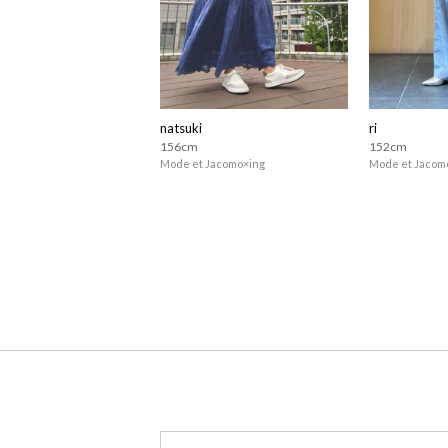
natsuki
ri
156cm
152cm
Mode et Jacomo×ing
Mode et Jacom