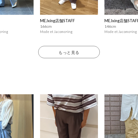
MEJxing店舗STAFF
MEJxing店舗STAF
166cm
146cm
o×ing
Mode et Jacomo×ing
Mode et Jacomo×ing
もっと見る