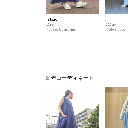
natsuki
ri
156cm
152cm
Mode et Jacomo×ing
Mode et Jacom
新着コーディネート