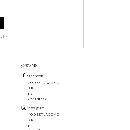
します
公式SNS
facebook
MODE ET JACOMO
D'ICI
ing
Riz raffinee
instagram
MODE ET JACOMO
D'ICI
ing