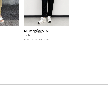
F
MEJxing店舗STAFF
161cm
Mode et Jacomo×ing