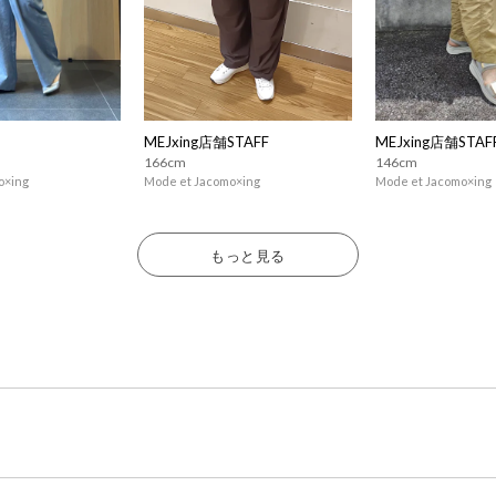
MEJxing店舗STAFF
MEJxing店舗STAF
166cm
146cm
o×ing
Mode et Jacomo×ing
Mode et Jacomo×ing
もっと見る