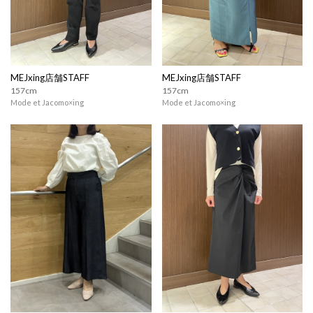
MEJxing店舗STAFF
MEJxing店舗STAFF
157cm
157cm
Mode et Jacomo×ing
Mode et Jacomo×ing