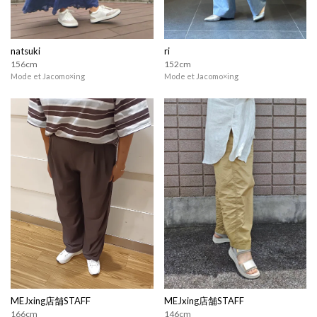
natsuki
ri
156cm
152cm
Mode et Jacomo×ing
Mode et Jacomo×ing
MEJxing店舗STAFF
MEJxing店舗STAFF
166cm
146cm