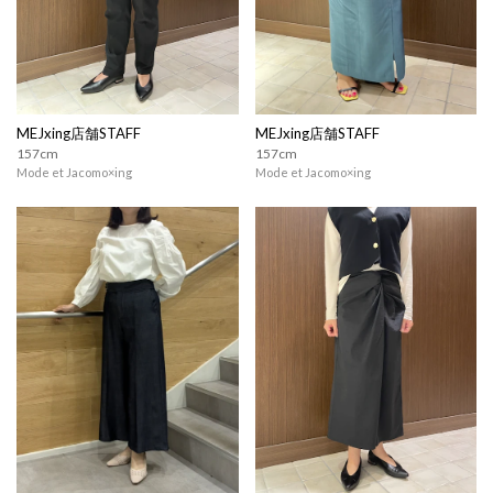
MEJxing店舗STAFF
MEJxing店舗STAFF
157cm
157cm
Mode et Jacomo×ing
Mode et Jacomo×ing