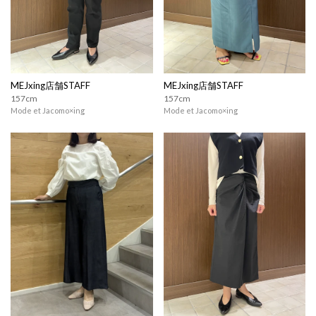
MEJxing店舗STAFF
MEJxing店舗STAFF
157cm
157cm
Mode et Jacomo×ing
Mode et Jacomo×ing