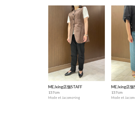
MEJxing店舗STAFF
MEJxing店舗
157cm
157cm
Mode et Jacomo×ing
Mode et Jacom