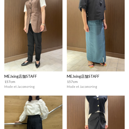
MEJxing店舗STAFF
MEJxing店舗STAFF
157cm
157cm
Mode et Jacomo×ing
Mode et Jacomo×ing