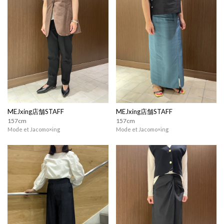
MEJxing店舗STAFF
MEJxing店舗STAFF
157cm
157cm
Mode et Jacomo×ing
Mode et Jacomo×ing