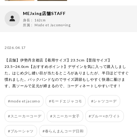
MEJxing店舗STAFF
身長：
162cm
所属：
Mode et Jacomo×ing
2026.04.17
【店舗】伊勢丹京都店【着用サイズ】23.5cm【普段サイズ】
23.5~24.0cm【おすすめポイント】デザインを気に入って購入しまし
た。はじめ少し縫い目が当たるところがありましたが、半日ほどですぐ
慣れました。バックバンドなのでサイズ調節もしやすく快適に履けま
す。黒ソールで足元が締まるので、コーディネートしやすいです！
#mode et jacomo
#モードエジャコモ
#シャツコーデ
#スニーカーコーデ
#スニーカー女子
#ブルー×ホワイト
#ブルーシャツ
#春らんまんコーデ日和