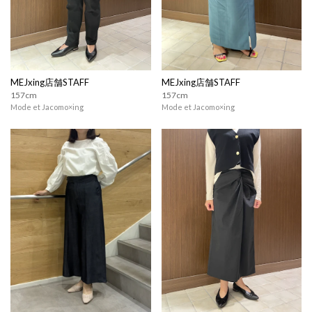
MEJxing店舗STAFF
MEJxing店舗STAFF
157cm
157cm
Mode et Jacomo×ing
Mode et Jacomo×ing