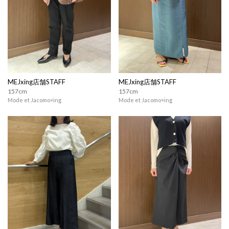
MEJxing店舗STAFF
MEJxing店舗STAFF
157cm
157cm
Mode et Jacomo×ing
Mode et Jacomo×ing