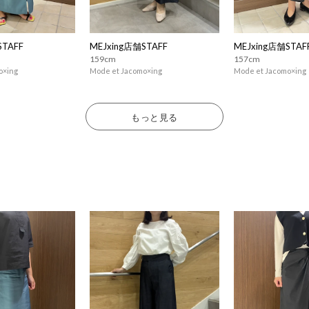
STAFF
MEJxing店舗STAFF
MEJxing店舗STAF
159cm
157cm
o×ing
Mode et Jacomo×ing
Mode et Jacomo×ing
もっと見る