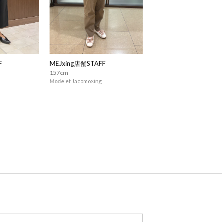
F
MEJxing店舗STAFF
157cm
Mode et Jacomo×ing