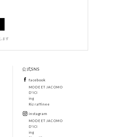
します
公式SNS
facebook
MODE ET JACOMO
D'ICI
ing
Riz raffinee
instagram
MODE ET JACOMO
D'ICI
ing