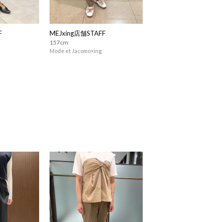
F
MEJxing店舗STAFF
157cm
Mode et Jacomo×ing