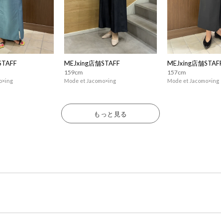
STAFF
MEJxing店舗STAFF
MEJxing店舗STAF
159cm
157cm
o×ing
Mode et Jacomo×ing
Mode et Jacomo×ing
もっと見る