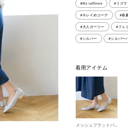
#Riz raffinee
#リズラ
#キレイめコーデ
#春
#大人ガーリー
#フェ
#シルバー
#シルバー
着用アイテム
メッシュフラットパンプス （シルバー）