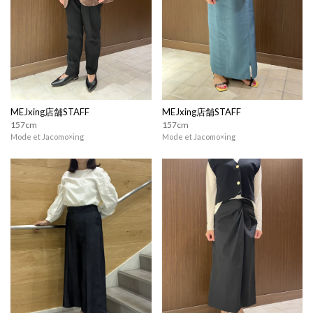
MEJxing店舗STAFF
MEJxing店舗STAFF
157cm
157cm
Mode et Jacomo×ing
Mode et Jacomo×ing