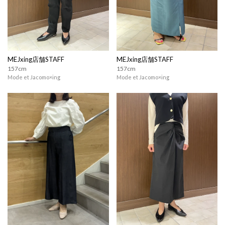
MEJxing店舗STAFF
MEJxing店舗STAFF
157cm
157cm
Mode et Jacomo×ing
Mode et Jacomo×ing