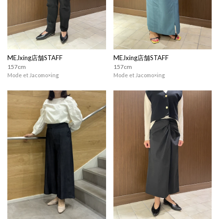
MEJxing店舗STAFF
MEJxing店舗STAFF
157cm
157cm
Mode et Jacomo×ing
Mode et Jacomo×ing