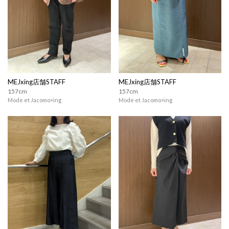
MEJxing店舗STAFF
MEJxing店舗STAFF
157cm
157cm
Mode et Jacomo×ing
Mode et Jacomo×ing