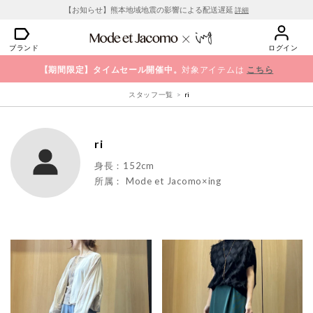
【お知らせ】熊本地域地震の影響による配送遅延
詳細
ブランド
ログイン
【期間限定】タイムセール開催中。
対象アイテムは
こちら
スタッフ一覧
ri
ri
身長：152cm
所属：
Mode et Jacomo×ing