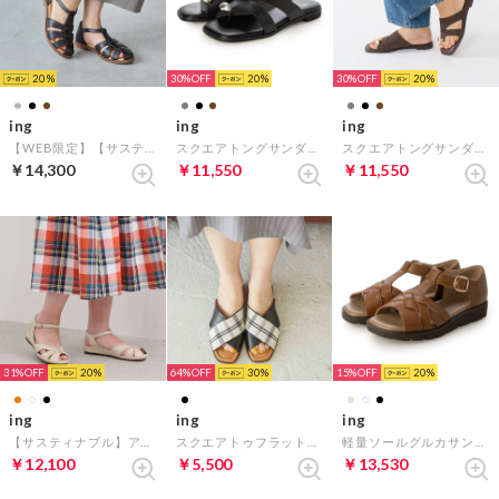
20
30%
20
30%
20
ing
ing
ing
【WEB限定】【サスティナブルシリーズ】グルカフラットサンダル （ダークブラウン）
スクエアトングサンダル （ブラック）
スクエアトングサンダル （ダークブラウン）
￥14,300
￥11,550
￥11,550
31%
20
64%
30
15%
20
ing
ing
ing
【サスティナブル】アンクルストラップサンダル （アイボリー）
スクエアトゥフラットサンダル （ブラックキジ）
軽量ソールグルカサンダル （キャメル）
￥12,100
￥5,500
￥13,530