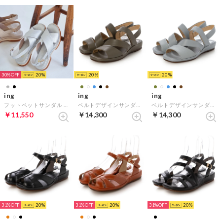
30%
20
20
20
ing
ing
ing
フットベットサンダル （シルバー）
ベルトデザインサンダル （カーキ）
ベルトデザインサンダル （ライトブルー）
￥11,550
￥14,300
￥14,300
31%
20
31%
20
31%
20