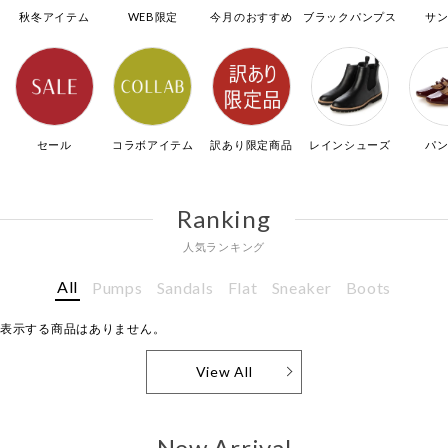
秋冬アイテム
WEB限定
今月のおすすめ
ブラックパンプス
サ
セール
コラボアイテム
訳あり限定商品
レインシューズ
パ
Ranking
人気ランキング
All
Pumps
Sandals
Flat
Sneaker
Boots
表示する商品はありません。
View All
New Arrival