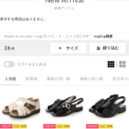
新着アイテム
表示する商品はありません。
Mode et Jacomo × ing (モード・エ・ジャコモ) TOP
ing|ing雑貨
26
絞り込む
サイズ
件
カラーをまとめる
人気順
新着順
価格の安い順
価格の高い順
割引率の
15%
20
31%
20
30%
20